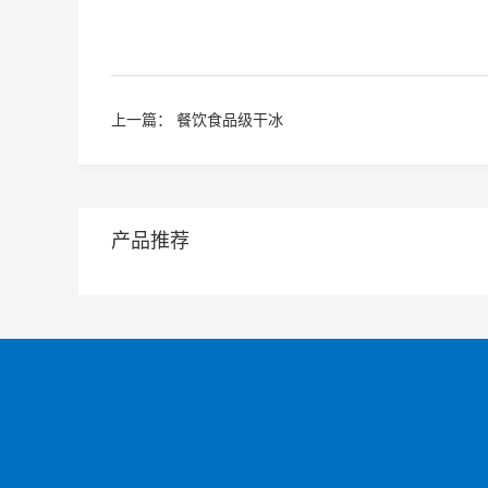
上一篇：
餐饮食品级干冰
产品推荐
快速链接
联系
191
网站首页
关于善意