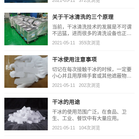
的场合还是有必要多了解一些的。
2021-05-11
372次浏览
制冷剂方面干冰明显要比使用水冰做
制冷剂好很多，有着很多的优势。
关于干冰清洗的三个原理
当前，干冰清洗技术的发展是不可谓
不迅猛，进而很多的清洗设备也正逐
渐的向干冰清洗靠拢，毕竟采用干冰
2021-05-11
359次浏览
进行清洗给人们带来的好处是众所周
知的。
干冰使用注意事项
切记在每次接触干冰的时候，一定要
小心并且用厚绵手套或其他遮蔽物才
能触碰干冰！如果是在长时间直接碰
2021-05-11
202次浏览
触肌肤的情况下，就可能会造成细胞
冷冻而类似轻微或极度严重烫伤的伤
害。汽车、船舱等地不能使用干冰，
干冰的用途
因为升华的二氧化碳将替代氧气而可
干冰的使用范围广泛，在食品、卫
能引起呼吸急促甚至窒息！
生、工业、餐饮中有大量应用。
2021-05-11
104次浏览