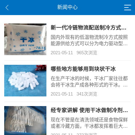
新闻中心
新一代冷链物流配送制冷方式——干冰型冰袋
国内外现有的低温物流制冷方式按照
能源供给方式可以分为电力驱动型
（冷藏车）与蓄能型（无源）冷藏
2021-05-11
965次浏览
箱，但是这两种方式均存在着一些弊
端，于是一种全新的低温物流配送制
冷方式（干冰型冰袋）应景而生。
哪些地方能够用到块状干冰
在生产干冰的时候，干冰厂家往往都
会将干冰生产成各种形式的干冰。有
颗粒形状的，有粉状的，也有块状
2021-05-11
341次浏览
的，而块状干冰又称作是砖状干冰，
其也有着十分广泛的应用。其范围主
要用在食品，药品，以及蔬菜，药品
经专家讲解 使用干冰做制冷剂要比水冰好很多
等各个保险冷藏等领域呢。而且有着
现在不管是在清洗领域还是食物保鲜
很好的效果。随着干冰越来越接近人
或者冷藏方面，干冰都发挥着巨大的
们的生活，所以对于块状干冰所适用
作用，据业内的一些专家讲解，在做